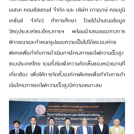
เอสเค คอนซัลแทนส์ จำกัด และ บริษัท ดาวฤกษ์ คอมมูนิ
เคชั่นส์ จำกัด) ทำการศึกษา โดยได้นําเสนอข้อมูล
วัตถุประสงค์ของโครงการฯ พร้อมนําเสนอแนวทางการ
พิจารณาและกําหนดรูปแบบความเป็นไปได้ขององค์กร
พิเศษเพื่อกํากับการดําเนินการโครงการรถไฟความเร็วสูง
ของประเทศไทย รวมทั้งรับฟังความคิดเห็นของหน่วยงานที่
เกี่ยวข้อง เพื่อให้การจัดตั้งองค์กรพิเศษเพื่อกํากับการดํา
เนินโครงการรถไฟความเร็วสูงมีความเหมาะสม