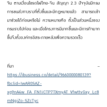
จีน ตามเงื่อนไขรถไฟไทย-จีน สัญญา 2.3 ปัจจุบันมีกรม
การขนส่งทางรางที่ตั้งขึ้นและมีกฎหมายแล้ว สามารถเข้า
มาช่วยได้ก่อนหรือไม่ ความหมายคือ ตั้งเป็นส่วนหนึ่งของ
กรมรางไปก่อน และเมื่อโครงการมีมากขึ้นและมีภารกิจมาก
ขึ้นจึงตั้งองค์กรอิสระภายหลังเพื่อความรวดเร็ว
ที่มา –
https://ibusiness.co/detail/9660000080139?
fbclid=IwAR0SAZ-
xg9nA4w_FA_FN1iCTP7TXmyAT_VfwttvGxy_Lc8
mNgiZo-SZcTyc