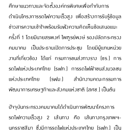
ศึกษาแนวทางและจัดตั้งองค์กรพิเศษเพื่อกำกับการ
ดำเนินโครงการรถไฟความเร็วสูง เพื่อสร้างการรับรู้ข้อมูล
ข่าวสารความเข้าใจพร้อมรับฟังความคิดเห็นข้อเสนอแนะ
ครั้งที่ 1 โดยมีนายสรพงศ์ ไพฑูรย์พงษ์ รองปลัดกระทรวง
คมนาคม เป็นประธานเปิดการประชุม โดยมีผู้แทนหน่วย
งานที่เกี่ยวข้อง ได้แก่ กรมการขนส่งทางราง (ขร.) การ
รถไฟแห่งประเทศไทย (รฟท.) การรถไฟฟ้าขนส่งมวลชน
แห่งประเทศไทย (รฟม.) สำนักงานคณะกรรมการ
พัฒนาการเศรษฐกิจและสังคมแห่งชาติ (สศช.) เป็นต้น
ปัจจุบันกระทรวงคมนาคมได้ดำเนินการพัฒนาโครงการ
รถไฟความเร็วสูง 2 เส้นทาง คือ เส้นทางกรุงเทพฯ-
นครราชสีมา ซึ่งมีการรถไฟแห่งประเทศไทย (รฟท.) เป็น