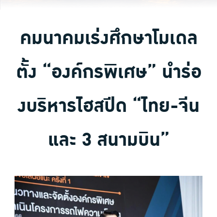
คมนาคมเร่งศึกษาโมเดล
ตั้ง “องค์กรพิเศษ” นำร่อ
งบริหารไฮสปีด “ไทย-จีน
และ 3 สนามบิน”