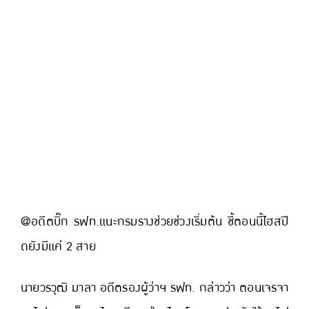
@อดีตบิ๊ก รฟท.แนะกรมรางช่วยช่วงเริ่มต้น ชี้ตอนนี้ไฮสปี
ดยังมีแค่ 2 สาย
นายวรวุฒิ มาลา อดีตรองผู้ว่าฯ รฟท. กล่าวว่า ตอนเจรจา