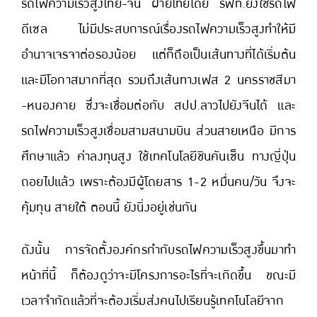
รถไฟความเร็วสูงไทย-จีน ฝ่ายไทยโดย รฟท.ยังใช้รถไฟ
ดีเซล ไม่มีประสบการณ์เรื่องรถไฟความเร็วสูงทำให้มี
อำนาจเจรจาต่อรองน้อย แต่ก็ถือเป็นเส้นทางที่ได้เริ่มต้น
และมีโอกาสมากที่สุด รวมถึงเส้นทางเฟส 2 นครราชสีมา
-หนองคาย ซึ่งจะเชื่อมต่อกับ สปป.ลาวไปยังจีนได้ และ
รถไฟความเร็วสูงเชื่อมสามสนามบิน ส่วนสายเหนือ มีการ
ศึกษาแล้ว ค่าลงทุนสูง ใช้เทคโนโลยีชินคันเซ็น ทางญี่ปุ่น
ถอยไปแล้ว เพราะต้องมีผู้โดยสาร 1-2 หมื่นคน/วัน จึงจะ
คุ้มทุน สายใต้ ตอนนี้ ยังนิ่งอยู่เช่นกัน
ดังนั้น การจัดตั้งองค์กรกำกับรถไฟความเร็วสูงขึ้นมาทำ
หน้าที่นี้ ก็ต้องดูว่าจะมีโครงการอะไรที่จะเกิดขึ้น ขณะมี
เวลาจำกัดแล้วที่จะต้องเริ่มส่งคนไปเรียนรู้เทคโนโลยีจาก