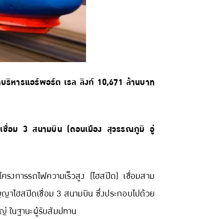
าบริหารแอร์พอร์ต เรล ลิงก์ 10,671 ล้านบาท
ชื่อม 3 สนามบิน (ดอนเมือง สุวรรณภูมิ อู่
รงการรถไฟความเร็วสูง (ไฮสปีด) เชื่อมสาม
ัญญาไฮสปีดเชื่อม 3 สนามบิน ซึ่งประกอบไปด้วย
หญ่ ในฐานะผู้รับสัมปทาน