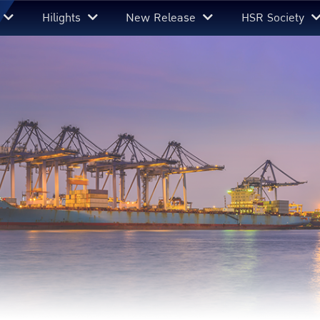
Hilights
New Release
HSR Society