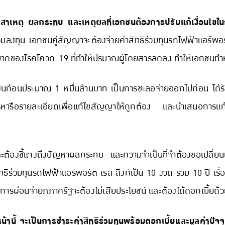
าเหตุ ผลกระทบ และเหตุผลที่เอกชนต้องการปรับแก้เงื่อนไขใน
วมลงทุน เอกชนคู่สัญญาจะต้องจ่ายค่าสิทธิร่วมทุนรถไฟฟ้าแอร์พอ
าดของโรคโควิด-19 ที่ทำให้ปริมาณผู้โดยสารลดลง ทำให้เอกชนทำหน
เงินก้อนประมาณ 1 หมื่นล้านบาท เป็นการชะลอจ่ายออกไปก่อน ได้รั
หารือรายละเอียดเพื่อแก้ไขสัญญาให้ถูกต้อง และนำเสนอการแก้
นจะต้องชี้แจงถึงปัญหาผลกระทบ และความจำเป็นที่จำต้องขอเปลี่ย
ธิร่วมทุนรถไฟฟ้าแอร์พอร์ต เรล ลิงก์เป็น 10 งวด รวม 10 ปี เรื่อง
ารผ่อนจ่ายภภาครัฐจะต้องไม่เสียประโยชน์ และต้องได้ดอกเบี้ยด้
น้านี้ จะเป็นการชำระค่าสิทธิร่วมทุนพร้อมดอกเบี้ยและมูลค่าปัจจุ