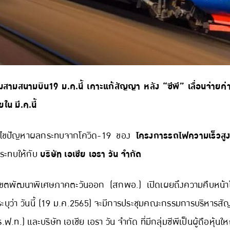
สามสนามบิน19 ม.ค.นี้ เคาะแก้สัญญา หลัง “ซีพี” เลื่อนจ่ายค่
น มี.ค.นี้
ก้ไขปัญหาผลกระทบจากโควิด-19 ของ
โครงการรถไฟความเร็วสูงเ
กระทบให้กับ
บริษัท เอเชีย เอรา วัน จำกัด
ตพัฒนาพิเศษภาคตะวันออก (สกพอ.) เปิดเผยถึงความคืบหน้าโค
ระบุว่า วันนี้ (19 ม.ค.2565) จะมีการประชุมคณะกรรมการบริหารส
) และบริษัท เอเชีย เอรา วัน จำกัด ที่มีกลุ่มซีพีเป็นผู้ถือหุ้นใ