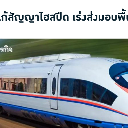
สัญญาไฮสปีด เร่งส่งมอบพื้นท