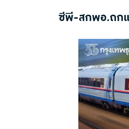
ซีพี-สกพอ.ถกแก้