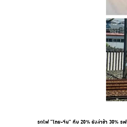
รถไฟ “ไทย-จีน” คืบ 20% ยังล่าช้า 30% ร