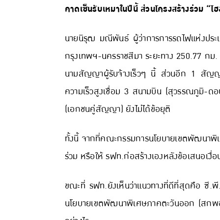
คาดเซ็นรับเหมาในปีนี้ ส่วนโครงสร้างร่วม “ไฮส
นายนิรุฒ มณีพันธ์ ผู้ว่าการการรถไฟแห่งประเ
กรุงเทพฯ-นครราชสีมา ระยะทาง 250.77 กม. วง
นามสัญญาผู้รับจ้างเร็วๆ นี้ ส่วนอีก 1 สั
ความเร็วสูงเชื่อม 3 สนามบิน (สุวรรณภูมิ-ดอน
(เอกชนคู่สัญญา) ยังไม่ได้ข้อยุติ
ทั้งนี้ จากที่คณะกรรมการนโยบายเขตพัฒนาพิเศษ
ร่วม หรือให้ รฟท.ก่อสร้างเองหลังข้อเสนอเงื่
ขณะที่ รฟท.ยังเห็นว่าแนวทางที่ดีที่สุดคือ ซ
นโยบายเขตพัฒนาพิเศษภาคตะวันออก (สกพอ.) แ