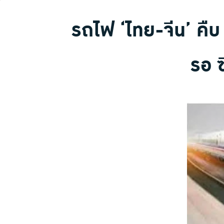
รถไฟ ‘ไทย-จีน’ คืบ 
รอ ซ