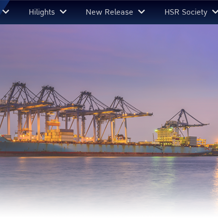
Hilights
New Release
HSR Society