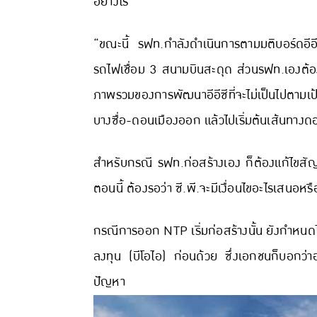
อย่างไร
“ขณะนี้ รฟท.กำลังดำเนินการตามมติบอร์ดอีอีซ
รถไฟเชื่อม 3 สนามบินสะดุด ส่วนรฟท.เองต้อง
ภาพรวมของการพัฒนาอีอีซีที่จะไม่เป็นไปตามเป้
บางซื่อ-ดอนเมืองออก แล้วไปเริ่มต้นเส้นทาง
สำหรับกรณี รฟท.ก่อสร้างเอง ก็ต้องแก้ไขสัญญา
ตอนนี้ ต้องรอว่า ซี.พี.จะมีเงื่อนไขอะไรเสนอหร
กรณีการออก NTP เริ่มก่อสร้างนั้น ยังกำหนด
ลงทุน (บีโอไอ) ก่อนด้วย ซึ่งเอกชนก็บอกว่าอย
ปัญหา