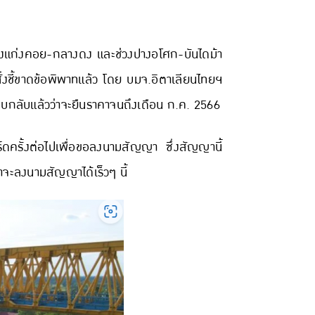
วงแก่งคอย-กลางดง และช่วงปางอโศก-บันไดม้า
่งชี้ขาดข้อพิพาทแล้ว โดย บมจ.อิตาเลียนไทยฯ
อบกลับแล้วว่าจะยืนราคาจนถึงเดือน ก.ค. 2566
ร์ดครั้งต่อไปเพื่อขอลงนามสัญญา ซึ่งสัญญานี้
าจะลงนามสัญญาได้เร็วๆ นี้