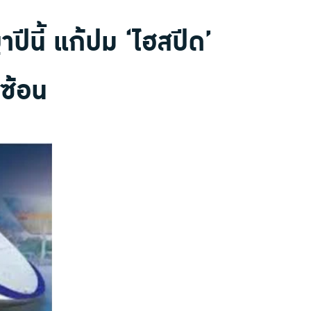
ปีนี้ แก้ปม ‘ไฮสปีด’
บซ้อน