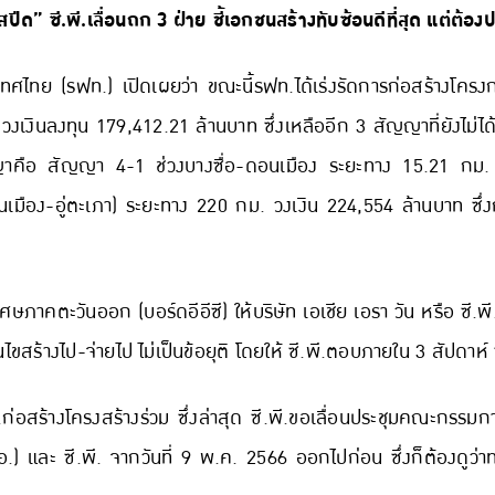
ปีด” ซี.พี.เลื่อนถก 3 ฝ่าย ชี้เอกชนสร้างทับซ้อนดีที่สุด แต่ต้อง
ทศไทย (รฟท.) เปิดเผยว่า ขณะนี้รฟท.ได้เร่งรัดการก่อสร้างโครง
เงินลงทุน 179,412.21 ล้านบาท ซึ่งเหลืออีก 3 สัญญาที่ยังไม่ไ
ญญาคือ สัญญา 4-1 ช่วงบางซื่อ-ดอนเมือง ระยะทาง 15.21 กม. เป
เมือง-อู่ตะเภา) ระยะทาง 220 กม. วงเงิน 224,554 ล้านบาท ซึ่งก
ภาคตะวันออก (บอร์ดอีอีซี) ให้บริษัท เอเชีย เอรา วัน หรือ ซี.พ
อนไขสร้างไป-จ่ายไป ไม่เป็นข้อยุติ โดยให้ ซี.พี.ตอบภายใน 3 สัปด
ี.พี.ก่อสร้างโครงสร้างร่วม ซึ่งล่าสุด ซี.พี.ขอเลื่อนประชุมคณ
ละ ซี.พี. จากวันที่ 9 พ.ค. 2566 ออกไปก่อน ซึ่งก็ต้องดูว่าท