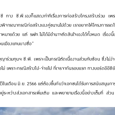
ี ทาง ซี.พี.เองก็แสดงท่าทีเรื่องการก่อสร้างโครงสร้างร่วม เพรา
พิจารณากรณีก่อสร้างเองคู่ขนานไปด้วย เราอยากให้โครงการรถไฟเช
าหมายด้วย แต่ รฟท.ไม่ได้มีอำนาจตัดสินใจเองได้ทั้งหมด เรื่องนี้
ดอนเมืองแทนบางซื่อ”
ร่วมทุนฯ ซี.พี. เพราะเป็นกรณีตัดเนื้องานส่วนทับซ้อน ซึ่งไม่ง่าย
ือไม่ เพราะกรณีสร้างไป-จ่ายไป ที่เจรจากันรอบแรก ทางบอร์ดอีอีซียั
ไว้ในเดือน มิ.ย. 2566 แต่ต้องขึ้นกับว่าเอกชนได้รับการสนับสน
ู่ระหว่างส่งเอกสารเพิ่มเติม และพยายามเรื่องนี้อย่างเต็มที่ ส่ว