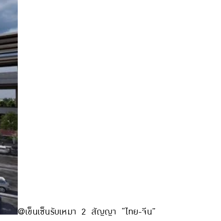
@เข็นเซ็นรับเหมา 2 สัญญา “ไทย-จีน”