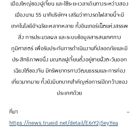
เมืองใหญ่ของฝูเจี้ยน และใช้ระยะเวลาเดินทางระหว่างสอง
เมืองนาน 55 นาทีบริษัทฯ เสริมว่าทางรถไฟสายนี้จะมี
เทคโนโลยีอัจฉริยะหลากหลาย ทั้งอินเทอร์เน็ตแห่งสรรพ
สิ่ง การประมวลผล และระบบข้อมูลสารสนเทศทาง
ภูมิศาสตร์ เพื่อรับประกันการดำเนินงานที่ปลอดภัยและมี
ประสิทธิภาพอนึ่ง มณฑลฝูเจี้ยนตั้งอยู่ชายฝั่งตะวันออก
เฉียงใต้ของจีน มีทรัพยากรทางวัฒนธรรมและการท่อง
เที่ยวมากมาย ทั้งยังมีบทบาทสำคัญต่อการเปิดกว้างของ
ประเทศด้วย
ที่มา –
https://news.trueid.net/detail/E6rY2j5eyYea