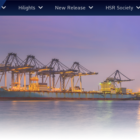
Hilights
New Release
HSR Society