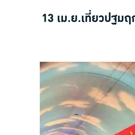
13 เม.ย.เที่ยวปฐมฤก