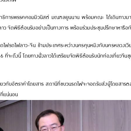
ง เลขาธิการพรรคคอมมิวนิสต์ มณฑลยูนนาน พร้อมคณะ ได้เดินทา
ว จัดพิธีต้อนรับอย่างเป็นทางการ พร้อมร่วมประชุมปรึกษาหารือก
ว่ารถไฟรถไฟลาว-จีน ข้ามประเทศระหว่างนครคุนหมิงกับนครหลวงเวีย
 ที่จะถึงนี้ โดยทางฝั่งลาวได้เตรียมจัดพิธีต้อนรับนักท่องเที่ยวจ
เกี่ยวกับอัตราค่าโดยสาร สถานีที่ขบวนรถไฟจะจอดรับส่งผู้โดยสาร
ที่แน่นอน