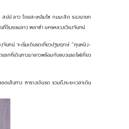
งมา สปป.ลาว โดยสะเหลิมไซ กมมะสิด รองนายก
ันที่โรงแรมลาว พลาซ่า นครหลวงเวียงจันทน์
งจันทน์ จะเริ่มเดินรถเที่ยวปฐมฤกษ์ “คุนหมิง-
ีนชุดแรกที่เดินทางมาลาวพร้อมกับขบวนรถไฟเที่ยว
ตลอดเส้นทาง ตารางเดินรถ รวมถึงระยะเวลาเดิน